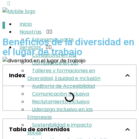
Inicio
Nosotras
Beneficios de la diversidad en
Formamos parte
Servicios
el lugar de trabajo
Consultoria en DEI
Compliance en DEI
Talleres y formaciones en
Index
Diversidad, Equidad e Inclusión
Auditoría de Accesibilidad
Comunicación Inclusiva
Reclutamiento inclusivo
Liderazgo Inclusivo en las
Empresas
Sostenibilidad e impacto
Tabla de contenidos
social