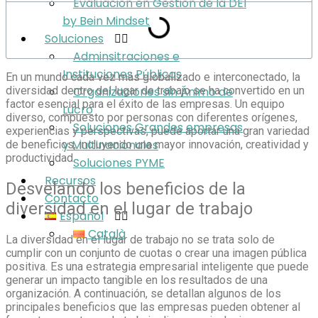
Evaluación en Gestión de la DEI
by Bein Mindset
Soluciones
Adminsitraciones e
Instituciones Públicas
En un mundo cada vez más globalizado e interconectado, la
diversidad dentro del lugar de trabajo se ha convertido en un
Organizaciones sin Ánimo de
factor esencial para el éxito de las empresas. Un equipo
Lucro
diverso, compuesto por personas con diferentes orígenes,
Soluciones Grandes empresas
experiencias y perspectivas, puede aportar una gran variedad
y Multinacionales
de beneficios, incluyendo una mayor innovación, creatividad y
productividad.
Soluciones PYME
Recursos
Desvelando los beneficios de la
Contacto
diversidad en el lugar de trabajo
Español
Català
La diversidad en el lugar de trabajo no se trata solo de
cumplir con un conjunto de cuotas o crear una imagen pública
positiva. Es una estrategia empresarial inteligente que puede
generar un impacto tangible en los resultados de una
organización. A continuación, se detallan algunos de los
principales beneficios que las empresas pueden obtener al