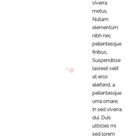
viverra
metus.
Nullam
elementum
nibh nec
pellentesque
finibus.
Suspendisse
laoreet velit
at eros
eleifend, a
pellentesque
urna ornare.
In sed viverra
dui. Duis
ultricies mi
sed lorem