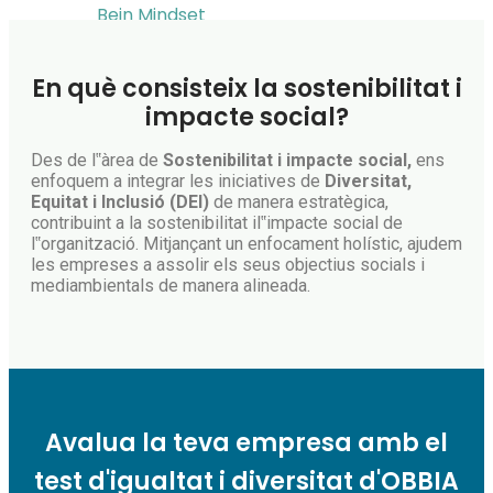
Bein Mindset
Solucions
Administracions i Institucions
En què consisteix la sostenibilitat i
Públiques
impacte social?
Organitzacions sense Ànim de
Lucre
Des de l‟àrea de
Sostenibilitat i impacte social,
ens
Solucions PIME
enfoquem a integrar les iniciatives de
Diversitat,
Equitat i Inclusió (DEI)
de manera estratègica,
Solucions per a Grans
contribuint a la sostenibilitat il‟impacte social de
Empreses i Multinacionals
l‟organització. Mitjançant un enfocament holístic, ajudem
Recursos
les empreses a assolir els seus objectius socials i
mediambientals de manera alineada.
Contacte
Català
Català
Español
Avalua la teva empresa amb el
test d'igualtat i diversitat d'OBBIA