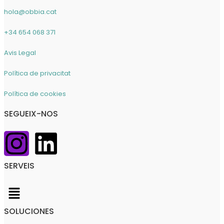
Bein Mindset
hola@obbia.cat
Solucions
Administracions i Institucions
+34 654 068 371
Públiques
Avis Legal
Organitzacions sense Ànim de
Lucre
Política de privacitat
Solucions PIME
Solucions per a Grans
Política de cookies
Empreses i Multinacionals
SEGUEIX-NOS
Recursos
Contacte
Català
Català
SERVEIS
Español
SOLUCIONES